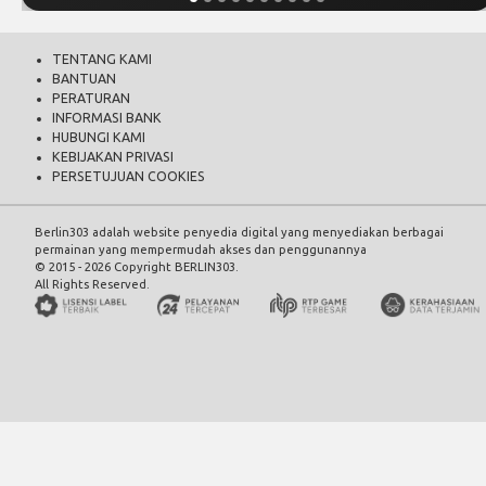
TENTANG KAMI
BANTUAN
PERATURAN
INFORMASI BANK
HUBUNGI KAMI
KEBIJAKAN PRIVASI
PERSETUJUAN COOKIES
Berlin303 adalah website penyedia digital yang menyediakan berbagai
permainan yang mempermudah akses dan penggunannya
© 2015 - 2026 Copyright BERLIN303.
All Rights Reserved.