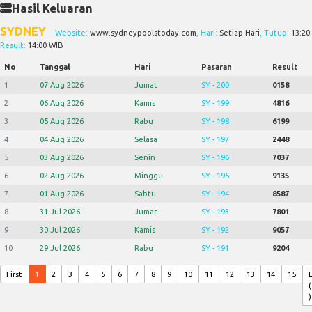
Hasil Keluaran
SYDNEY
Website:
www.sydneypoolstoday.com
, Hari:
Setiap Hari
, Tutup:
13:20
Result:
14:00 WIB
No
Tanggal
Hari
Pasaran
Result
1
07 Aug 2026
Jumat
SY - 200
0158
2
06 Aug 2026
Kamis
SY - 199
4816
3
05 Aug 2026
Rabu
SY - 198
6199
4
04 Aug 2026
Selasa
SY - 197
2448
5
03 Aug 2026
Senin
SY - 196
7037
6
02 Aug 2026
Minggu
SY - 195
9135
7
01 Aug 2026
Sabtu
SY - 194
8587
8
31 Jul 2026
Jumat
SY - 193
7801
9
30 Jul 2026
Kamis
SY - 192
9057
10
29 Jul 2026
Rabu
SY - 191
9204
First
1
2
3
4
5
6
7
8
9
10
11
12
13
14
15
(
)